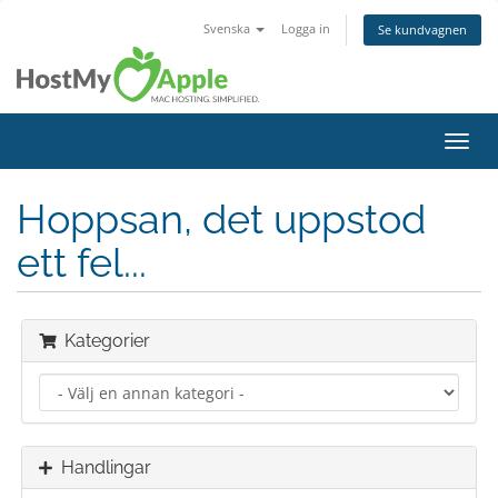
Svenska
Logga in
Se kundvagnen
Växla
navig
Hoppsan, det uppstod
ett fel...
Kategorier
Handlingar