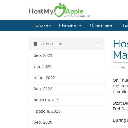
Головна
Магазин
Сповіщення
Ба
Ho
за місяцем
Ma
бер. 2023
Лис 2022
Головна
черв. 2022
On Thur
the Den
бер. 2022
doublin
вересня 2021
Start D
End Dat
Травень 2020
During a
бер. 2020