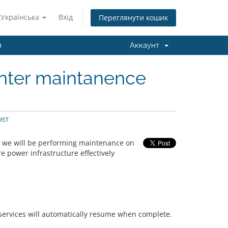
Українська
Вхід
Переглянути кошик
и
Аккаунт
nter maintanence
MST
we will be performing maintenance on
e power infrastructure effectively
, services will automatically resume when complete.