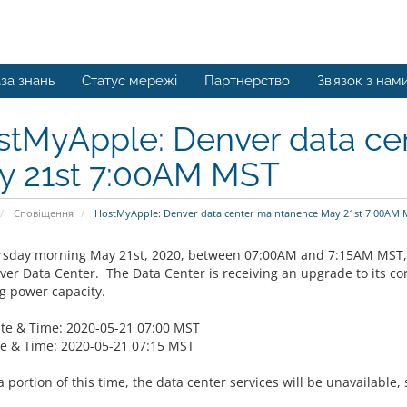
за знань
Статус мережі
Партнерство
Зв'язок з нам
stMyApple: Denver data ce
y 21st 7:00AM MST
Сповіщення
HostMyApple: Denver data center maintanence May 21st 7:00AM 
sday morning May 21st, 2020, between 07:00AM and 7:15AM MST, 
ver Data Center. The Data Center is receiving an upgrade to its cor
g power capacity.
ate & Time: 2020-05-21 07:00 MST
e & Time: 2020-05-21 07:15 MST
 portion of this time, the data center services will be unavailable